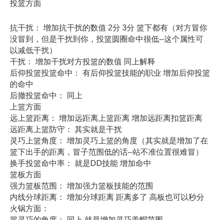
投篮方面
抗干扰： 增加抗干扰的数值 2分 3分 篮下都有（对方冒你
没冒到，但是干扰到你，投篮圆圈命中很低--这个属性可
以减低干扰）
干扰： 增加干扰对方投篮的数值 同上解释
后仰投篮投篮命中： 有后仰投篮技能的职业 增加后仰投篮
的命中
后撤投篮命中： 同上
上篮方面
远上篮距离： 增加远距离上篮距离 增加远距离扣篮距离
远距离上篮防守： 其实就是干扰
灵巧上篮角度： 增加灵巧上篮的角度（其实就是增加了在
篮下出手的距离，冒子范围低的话--站不准位置很难冒）
换手投篮命中率： 就是DD技能 增加命中
篮板方面
强力篮板范围： 增加强力篮板技能的范围
内线分球距离： 增加分球距离 距离多了 高板也可以秒分
火锅方面：
冒灵巧的角度： 同上 就是增加灵巧盖帽范围