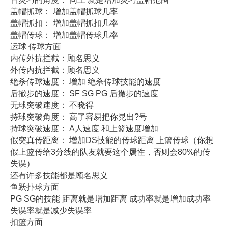
盖帽抓球： 增加盖帽抓球几率
盖帽抓扣： 增加盖帽抓扣几率
盖帽传球： 增加盖帽传球几率
运球 传球方面
内传外抗拦截：顾名思义
外传内抗拦截：顾名思义
绝杀传球速度： 增加 绝杀传球技能的速度
后撤步的速度： SF SG PG 后撤步的速度
无球突破速度： 不晓得
持球突破角度： 高了容易把你晃出?号
持球突破速度： A人速度 和上篮速度增加
假突真传距离： 增加DS技能的传球距离 上篮传球（你想
假上篮传给3分线的队友就要这个属性，否则会80%的传
失误）
还有许多技能都是顾名思义
鱼跃扑球方面
PG SG的技能 距离就是增加距离 成功率就是增加成功率
失误率就是减少失误率
扣篮方面