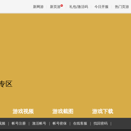
新网游
新页游
礼包/激活码
今日开服
热门页游
球专区
游戏视频
游戏截图
游戏下载
视频
|
帐号注册
|
激活帐号
|
帐号密保
|
在线客服
|
找回密码
|