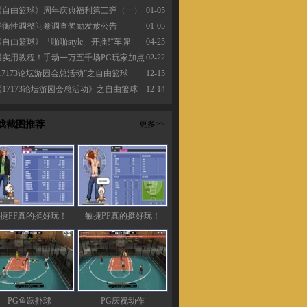
《自由篮球》周年庆典福利第三弹（一）
01-05
平衡性调整问卷调查奖励发放公告
01-05
《自由篮球》「啪啪style」开播!“车牌
04-25
最实用教程！手动一万五千场PG玩家加点
02-22
“17173论坛游园会总活动”之自由篮球
12-15
《17173论坛游园会总活动》之自由篮球
12-14
戏截图推荐
更多>>
捷PF真的挺好玩！
敏捷PF真的挺好玩！
PG鱼跃扑球
PG庆祝动作