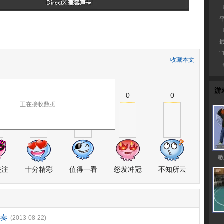
收藏本文
表态
游
0
0
0
0
正在接收数据...
敏
关注
十分精彩
值得一看
怒发冲冠
不知所云
重奏
(2013-08-22)