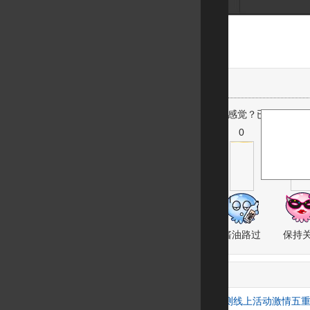
看完这篇新闻有何感觉？已经有
0
人
0
0
0
囧雷无比
酱油路过
保持
与
相关的文章有：
《自由篮球》首测线上活动激情五