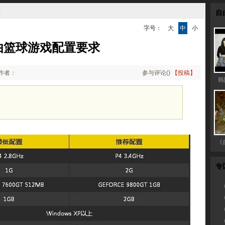
求
自
字号：
大
中
小
由篮球游戏配置要求
作者：
参与评论(
)
【投稿】
韩
《
专