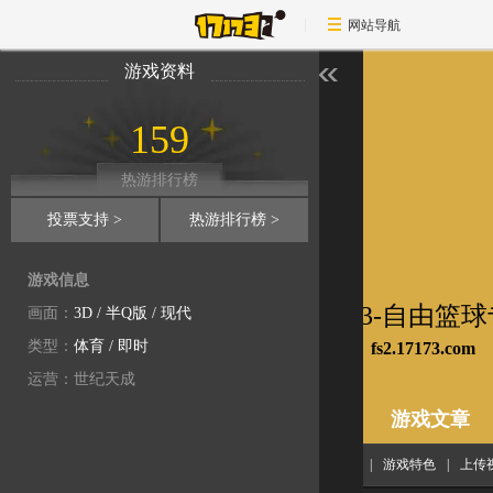
网站导航
游戏资料
159
热游排行榜
投票支持 >
热游排行榜 >
游戏信息
17173-自由篮
画面：
3D
/
半Q版
/
现代
类型：
体育
/
即时
fs2.17173.com
运营：世纪天成
专区首页
游戏文章
配置要求
|
游戏简介
|
游戏特色
|
上传